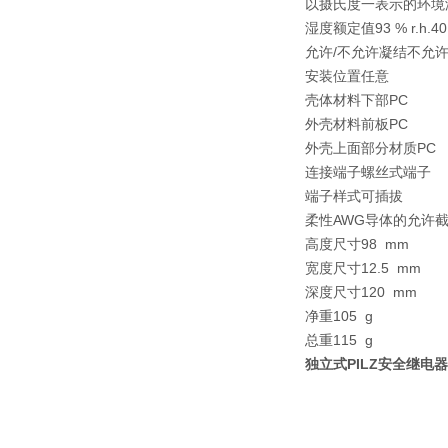
以摄氏度一表示的环境温度-
湿度额定值93 % r.h.4
允许/不允许凝结不允
安装位置任意
壳体材料下部PC
外壳材料前板PC
外壳上面部分材质PC
连接端子螺丝式端子
端子样式可插拔
柔性AWG导体的允许截面面
高度尺寸98 mm
宽度尺寸12.5 mm
深度尺寸120 mm
净重105 g
总重115 g
独立式PILZ安全继电器7