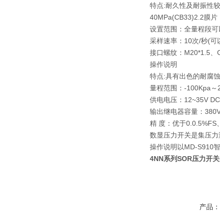
特点:耐久性及耐振性
40MPa(CB33)2.2膜片
设置范围：全量程段可
采样速率：10次/秒(
接口螺纹：M20*1.5、
操作说明
特点:具有出色的耐腐
量程范围：-100Kpa～2
供电电压：12~35V DC
输出继电器容量：380V 3A
精 度：优于0.0.5%F
数显压力开关是集压力
操作说明以MD-S91
4NN系列SOR压力开关BH
产品