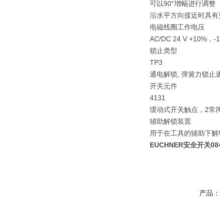
可以90°增幅进行调整
沿水平方向接近时具有
电磁线圈工作电压
AC/DC 24 V +10%，-
锁止类型
TP3
通电解锁, 弹簧力锁
开关元件
4131
缓动式开关触点，2常闭 
辅助解锁装置
用于在工具的辅助下解
EUCHNER安全开关0
产品