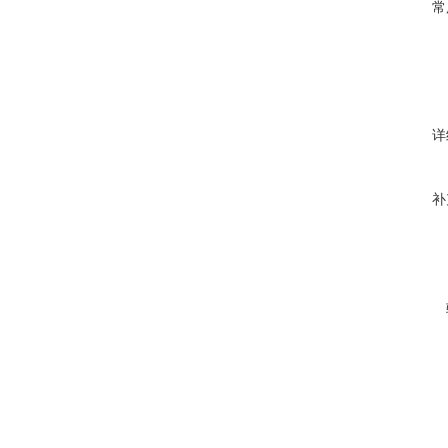
常
详
补