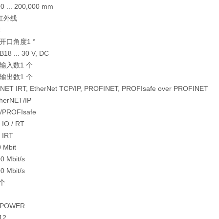
... 200,000 mm
红外线
4
开口角度1 °
 ... 30 V, DC
输入数1 个
输出数1 个
T IRT, EtherNet TCP/IP, PROFINET, PROFIsafe over PROFINET
erNET/IP
/PROFIsafe
IO / RT
 IRT
 Mbit
Mbit/s
Mbit/s
个
POWER
12