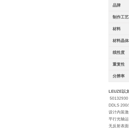
品牌
制作工艺
材料
材料晶体
线性度
重复性
分辨率
LEUZE以太
50132930
DDLS 200/
设计内装激
平行光轴运
无反射表面