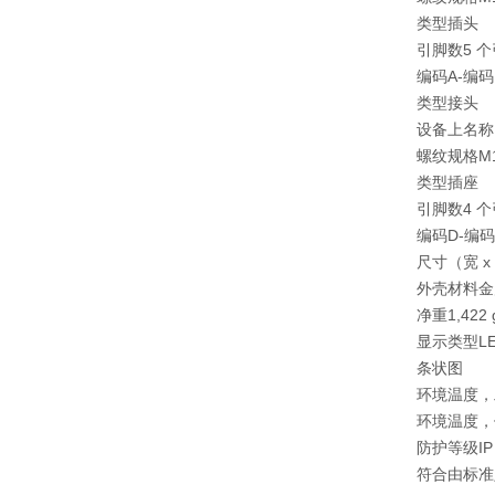
类型插头
引脚数5 
编码A-编码
类型接头
设备上名称
螺纹规格M
类型插座
引脚数4 
编码D-编码
尺寸（宽 x 高
外壳材料金
净重1,422 
显示类型L
条状图
环境温度，工作-
环境温度，储藏-
防护等级IP 
符合由标准定