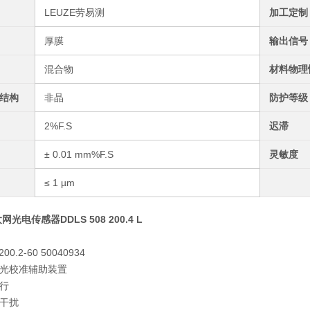
LEUZE劳易测
加工定制
厚膜
输出信号
混合物
材料物理
结构
非晶
防护等级
2%F.S
迟滞
± 0.01 mm%F.S
灵敏度
≤ 1 µm
网光电传感器DDLS 508 200.4 L
200.2-60 50040934
光校准辅助装置
行
干扰