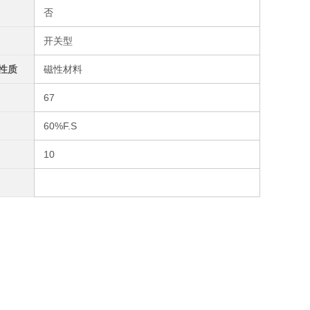
否
开关型
性质
磁性材料
67
60%F.S
10