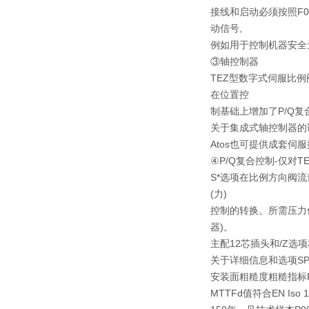
接线和启动必须按照F
动信号,
例如用于控制机器安全元
③轴控制器
TEZ型数字式伺服比例
在位置控
制基础上增加了P/Q复
关于集成式轴控制器的详
Atos也可提供成套
④P/Q复合控制-仅对TE
S*选项在比例方向阀流
(力)
控制的转换。所需压力
器)。
主配12芯插头和/Z选
关于详细信息和选项SP,
安装面粗糙度粗糙指标Ra0.4
MTTFd值符合EN Iso 