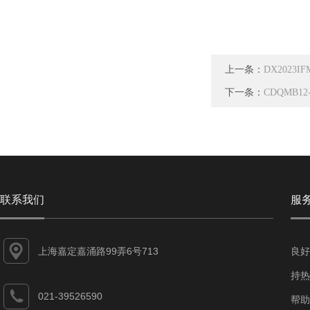
上一条：
DX2023
下一条：
CDQMB12
联系我们
服
上海嘉定嘉涌路99弄6号713
良好
持热
021-39526590
帮助