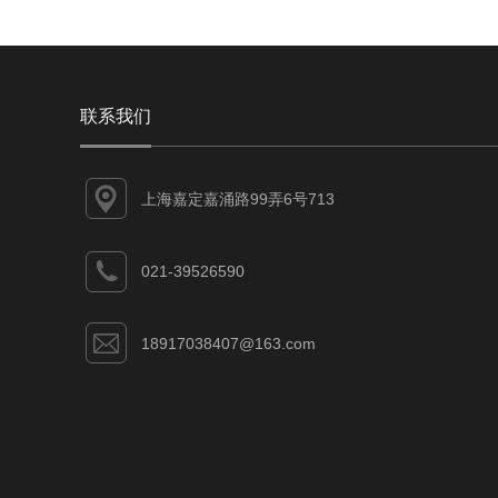
联系我们
上海嘉定嘉涌路99弄6号713
021-39526590
18917038407@163.com