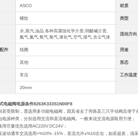
ASCO
材质
螺纹
类型
水,蒸汽,油品,各种高腐蚀化学介质,弱酸碱介质,
流动方向
氨气,氮气,氧气,氢气,液化气,空气,煤气,含尘气体
配件
线圈
用途
其他
形态
常压
工作温度
20mm
式电磁阀电源条件8263K333S1N00F8
间若受限制，需选用多功能电磁阀，因其省去了旁路及三只手动阀且便于
电电源种类，分别选用交流和直流电磁阀。一般来说交流电源取用方便；
用尽量优先选用AC220V.DC24V；
压波动通常交流选用+%10%.-15%，直流允许±%10左右，如若超差，须