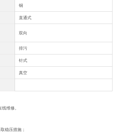
铜
直通式
双向
排污
针式
真空
在线维修。
采取稳压措施；