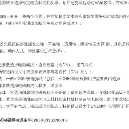
电源容量选择额定电流和消耗功率。须注意交流起动时VA值较高，在容
磁阀只有开、关两个位置，在控制精度要求高和参数要求平稳时需选用多
间：指电信号接通或切断至主阀动作完成时间；
首先应该依次遵循安全性，可靠性，适用性，经济性四大原 则，其次是
数、动作方式、特殊要求进行选择）。
道参数选择电磁阀的：通径规格（即DN）、接口方式
场管道内径尺寸或流量要求来确定通径（DN）尺寸；
式，一般>DN50要选择法兰接口，≤DN50则可根据用户需要自由选择。
体参数选择电磁阀的：材质、温度组
流体：宜选用耐腐蚀电磁阀和全不锈钢；食用超净流体：宜选用食品级不
体：要选择采用耐高温的电工材料和密封材料制造的电磁阀，而且要选择
态：大至有气态，液态或混合状态，特别是口径大于DN25时一定要区分
式电磁阀电源条件8263K333S1N00F8