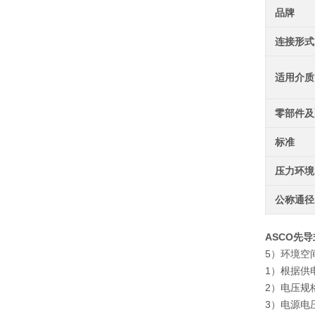
品牌
连接形式
适用介质
零部件及
标准
压力环境
公称通径
ASCO先导
5）环境空
1）根据供
2）电压规格
3）电源电