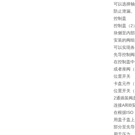
可以选择轴
防止泄漏。
控制盖
控制盖（2
块侧至内部
安装的阀组
可以实现各
先导控制阀
在控制盖中
或者座阀（
位置开关
卡盘元件（
位置开关（
2通插装阀
连接A和B
在根据ISO
用盖子盖上
部分至先导
用于压力、