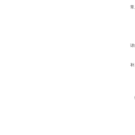
常
详
补