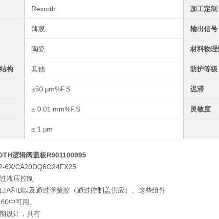
Rexroth
加工定制
薄膜
输出信号
陶瓷
材料物理
结构
其他
防护等级
±50 µm%F.S
迟滞
± 0.01 mm%F.S
灵敏度
≤ 1 µm
OTH逻辑阀盖板R901100995
2-6X/CA20DQ6G24FX25
过液压控制
口A和B以及通过弹簧腔（通过控制盖供应）。这些组件
160中可用。
期设计，具有