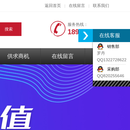
返回首页
在线留言
联系我们
|
|
服务热线：
18917074297
在线客服
销售部
罗丹
供求商机
在线留言
联系我们
QQ1322728622
采购部
QQ820255646