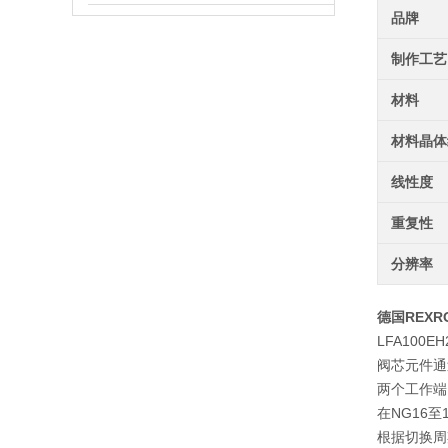
品牌
制作工艺
材料
材料晶体
线性度
重复性
分辨率
德国REXR
LFA100EH
阀芯元件通
两个工作端
在NG16至
根据切换周