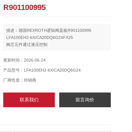
R901100995
描述：德国REXROTH逻辑阀盖板R901100995
LFA100EH2-6X/CA20DQ6G24FX25
阀芯元件通过液压控制
两个工作端口A和B以及通过弹簧腔（通过控制盖供
应）。这些组件
更新时间：2026-06-24
在NG16至160中可用。
产品型号：LFA100EH2-6X/CA20DQ6G24
厂商性质：经销商
联系我们
留言询价