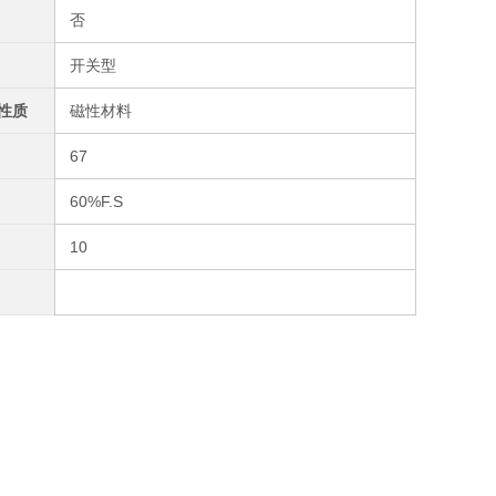
否
开关型
性质
磁性材料
67
60%F.S
10