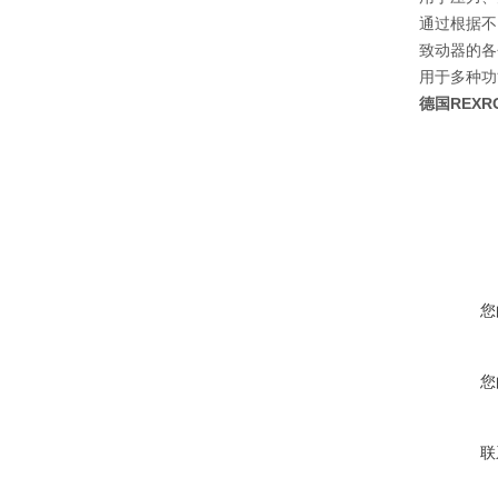
通过根据不
致动器的各
用于多种功
德国REXR
您
您
联