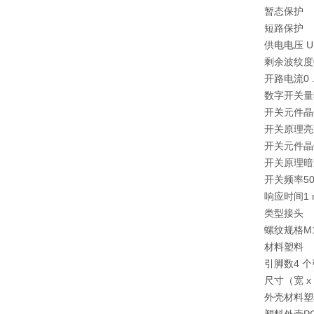
暂态保护
短路保护
供电电压 U
剩余波纹度
开路电流
0 
数字开关量
开关元件
晶
开关原理
亮
开关元件
晶
开关原理
暗
开关频率
50
响应时间
1
类型
接头
螺纹规格
M
材料
塑料
引脚数
4 
尺寸（宽 x 
外壳材料
塑