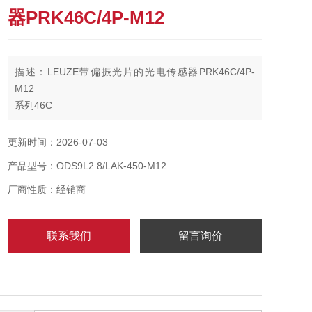
器PRK46C/4P-M12
描述：LEUZE带偏振光片的光电传感器PRK46C/4P-
M12
系列46C
工作原理反射原理
检测距离0.1 ... 24 m, 带反射器 TK(S) 100x100
更新时间：2026-07-03
检测范围极限0.1 ... 30 m, 带反射器 TK(S) 100x100
产品型号：ODS9L2.8/LAK-450-M12
厂商性质：经销商
联系我们
留言询价