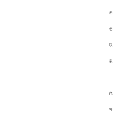
您
您
联
常
详
补