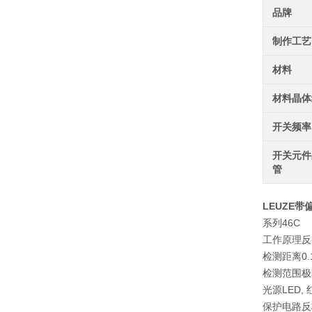
品牌
制作工艺
材料
材料晶体
开关频率
开关元件
管
LEUZE带
系列
46C
工作原理
反
检测距离
0.
检测范围极
光源
LED,
保护电路
反