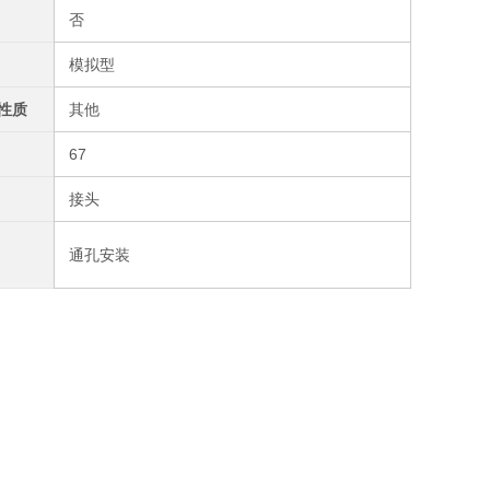
否
模拟型
性质
其他
67
接头
通孔安装