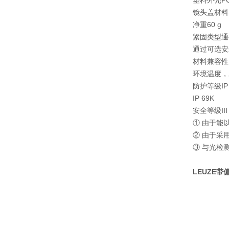
塑料外壳
P
镜头盖材料
净重
60 g
紧固类型
通
通过可选安
材料兼容性
环境温度，
防护等级
IP
IP 69K
安全等级
III
① 由于能
② 由于采
③ 与光检
LEUZE带