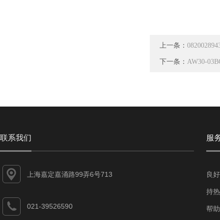
上一条：
0820028
下一条：
AW30-0
联系我们
服
上海嘉定嘉涌路99弄6号713
良好
持热
021-39526590
帮助