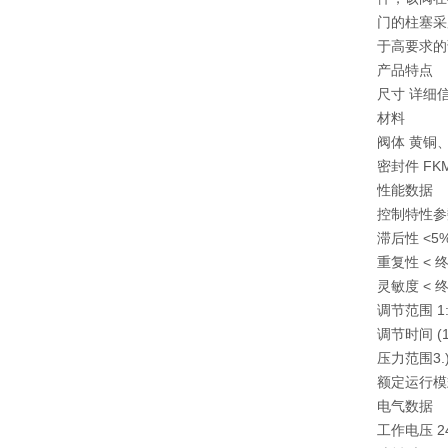
门的柱塞采
于高要求的
产品特点
尺寸 详细信
材料
阀体 黄铜
密封件 FK
性能数据
控制特性参数
滞后性 <5
重复性 < 终
灵敏度 < 终
调节范围 1:
调节时间 (1
压力范围3.) 
额定运行模式
电气数据
工作电压 24