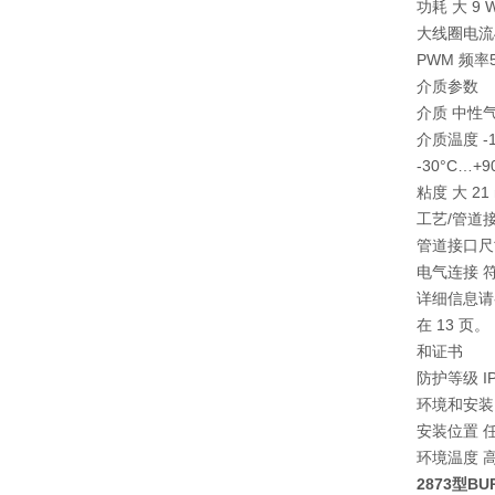
功耗 大 9 
大线圈电流4.
PWM 频率5.
介质参数
介质 中性
介质温度 -
-30°C…+
粘度 大 21 m
工艺/管道
管道接口尺
电气连接 符合
详细信息请参阅
在 13 页。
和证书
防护等级 IP
环境和安装
安装位置 
环境温度 高 
2873型B