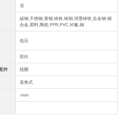
否
碳钢,不锈钢,黄铜,铸铁,铸铜,球墨铸铁,合金钢,铜
合金,塑料,陶瓷,PPR,PVC,衬氟,铜
低压
双向
配件
线圈
直角式
-mm