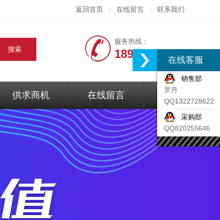
返回首页
在线留言
联系我们
|
|
服务热线：
18917074297
在线客服
销售部
罗丹
供求商机
在线留言
联系我们
QQ1322728622
采购部
QQ820255646