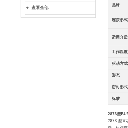
品牌
查看全部
连接形式
适用介质
工作温度
驱动方式
形态
密封形式
标准
2873型B
2873 
件，该阀在