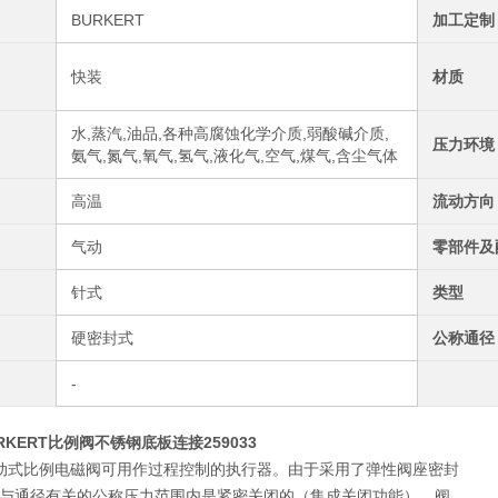
BURKERT
加工定制
快装
材质
水,蒸汽,油品,各种高腐蚀化学介质,弱酸碱介质,
压力环境
氨气,氮气,氧气,氢气,液化气,空气,煤气,含尘气体
高温
流动方向
气动
零部件及
针式
类型
硬密封式
公称通径
-
URKERT比例阀不锈钢底板连接259033
型直动式比例电磁阀可用作过程控制的执行器。由于采用了弹性阀座密封
与通径有关的公称压力范围内是紧密关闭的（集成关闭功能）。阀