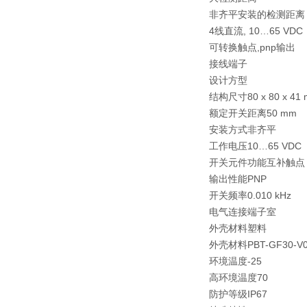
非齐平安装的检测距离
4线直流, 10…65 VDC
可转换触点,pnp输出
接线端子
设计
方型
结构尺寸
80 x 80 x 41
额定开关距离
50 mm
安装方式
非齐平
工作电压
10…65 VDC
开关元件功能
互补触点
输出性能
PNP
开关频率
0.010 kHz
电气连接
端子室
外壳材料
塑料
外壳材料
PBT-GF30-V
环境温度
-25
高环境温度
70
防护等级
IP67