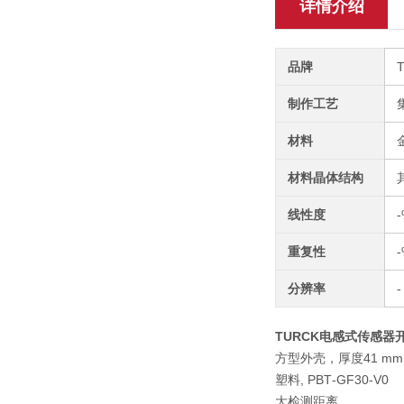
详情介绍
品牌
制作工艺
材料
材料晶体结构
线性度
-
重复性
-
分辨率
-
TURCK电感式传感器开关
方型外壳，厚度41 mm
塑料, PBT‐GF30‐V0
大检测距离