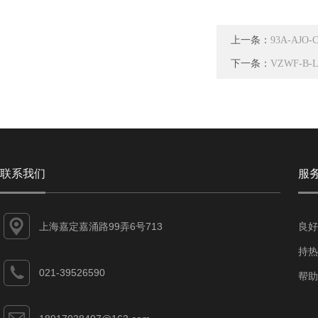
上一条：
93A-AJO
下一条：
VZWF-B-
联系我们
服
上海嘉定嘉涌路99弄6号713
良好
持热
021-39526590
帮助