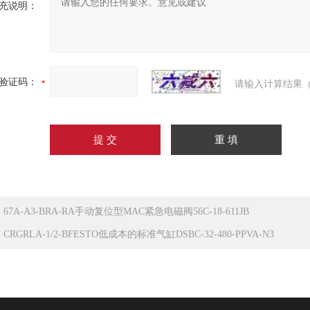
充说明：
验证码：
请输入计算结果（
：
67A-A3-BRA-RA手动复位型MAC紧急电磁阀56C-18-611JB
：
CRGRLA-1/2-BFESTO低成本的标准气缸DSBC-32-480-PPVA-N3