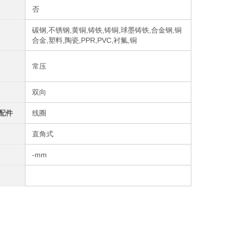
否
碳钢,不锈钢,黄铜,铸铁,铸铜,球墨铸铁,合金钢,铜
合金,塑料,陶瓷,PPR,PVC,衬氟,铜
常压
双向
配件
线圈
直角式
-mm