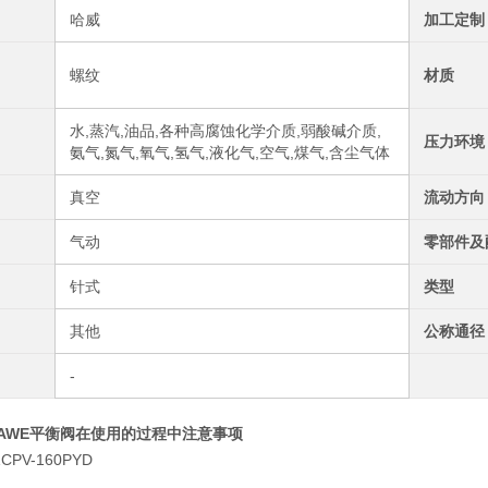
哈威
加工定制
螺纹
材质
水,蒸汽,油品,各种高腐蚀化学介质,弱酸碱介质,
压力环境
氨气,氮气,氧气,氢气,液化气,空气,煤气,含尘气体
真空
流动方向
气动
零部件及
针式
类型
其他
公称通径
-
HAWE平衡阀在使用的过程中注意事项
1CPV-160PYD