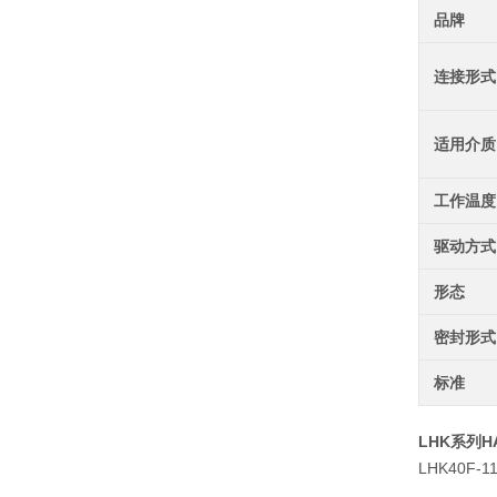
品牌
连接形式
适用介质
工作温度
驱动方式
形态
密封形式
标准
LHK系列
LHK40F-1