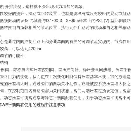
的打开排油侧，这样就不会出现压力增加的现象,
性较好的提升，摆动或回转装置，也就是说没有或只有较轻的晃动或颠动
频振动的设备,尤其是与D7700-3、3F和-5样本上的PSL (V) 型比
低转换到与负载相关的节流位置，执行元件启动时的跳动和与之相关移动
。
态是通过内阀控制油路上和旁通单向阀有关的可调节流实现的。节流作用
高，可以达到420bar
调节的可能性
结构
衡阀，亦称自力式压差控制阀、差压控制器、稳压变量同步器、压差平
管路阻力的变化，从而使在工况变化时能保持压差基本不变，它的原理是
统的压差增大时，通过阀门的自动关小动作，它能被控系统压差增大反之
阀，在控制范围内自动阀塞为关闭状态，阀门两端压差过预设定值，阀塞
。动态压差平衡阀通常与静态平衡阀配套使用，由于动态压差平衡阀不可
HAWE平衡阀在使用的过程中注意事项