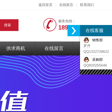
返回首页
在线留言
联系我们
|
|
服务热线：
18917074297
在线客服
销售部
罗丹
供求商机
在线留言
联系我们
QQ1322728622
采购部
QQ820255646