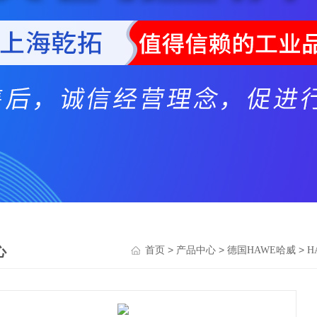
心
>
>
>
首页
产品中心
德国HAWE哈威
H