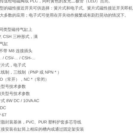
传送给电磁阀或 PLC，同时黄色的发光二极管（LED）点亮。
型的磁性接近开关可供选择：簧片式和电子式。簧片式磁性接近开关即机
大多数的应用；电子式可使用在开关动作频繁或有剧烈晃动的情况下。
不同类型磁传气缸上
CSV, CSH 三种形式，满
气缸
不带 M8 连接插头
/ CSV-... / CSH-...
簧片式，电子式
线制，三线制（PNP 或 NPN * ）
O（常开），NC *（常闭）
关型号技术参数
相关型号技术参数
8W DC / 10VA AC
DC
 67
树脂封装基体，PVC、PUR 塑料护套多芯导线
直接安装在缸筒上相应的槽内或通过固定架安装