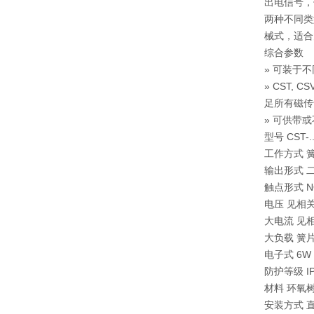
出电信号，
两种不同类
械式，适合
综合参数
» 可装于
» CST, 
足所有磁传
» 可供带或
型号 CST-... 
工作方式 
输出形式 二
触点形式 N
电压 见相
大电流 见
大负载 簧片式 
电子式 6W 
防护等级 IP
材料 环氧
安装方式 