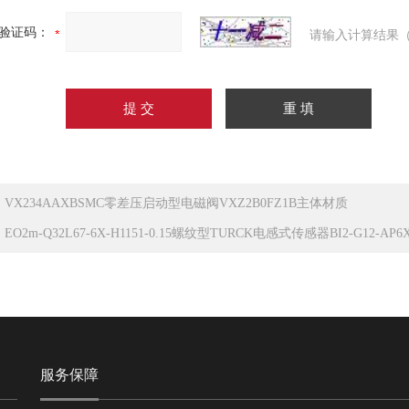
验证码：
请输入计算结果（
：
VX234AAXBSMC零差压启动型电磁阀VXZ2B0FZ1B主体材质
：
EO2m-Q32L67-6X-H1151-0.15螺纹型TURCK电感式传感器BI2-G12-AP6
服务保障