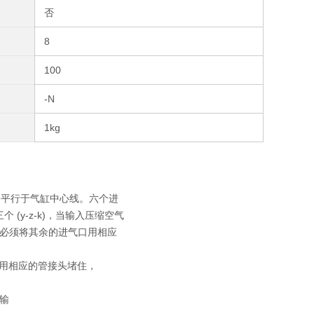
否
8
100
-N
1kg
两个平行于气缸中心线。六个进
 (y-z-k)，当输入压缩空气
必须将其余的进气口用相应
z"必须用相应的管接头堵住，
输