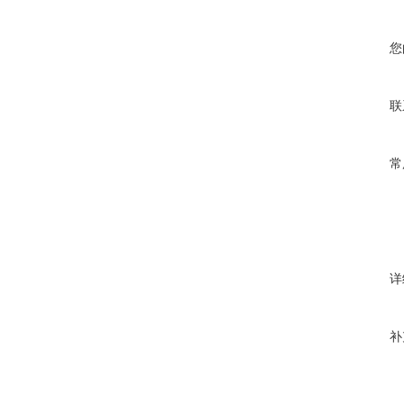
您
联
常
详
补