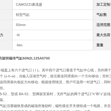
CAMOZZI康茂盛
加工定制
轻型气缸
气缸数
50mm
适用范围
力
-N
最大负荷
-Nm
重量
防旋转磁传气缸60N2L125A0700
端盖上有六个进气口 ( I )。其中四个进气口垂直于气缸中心线，另外
 (x-h-w)，当输入压缩空气时，使活塞连同滑座向一个方向移动；另外三个
连同滑座向相反方向移动。根据使用情况，用户可选用一对进气口，同时
住。
 B-52... 型或 BA-52... 型脚架安装时，无杆气缸的两个进气口“h"和“
装。
气缸活塞磁铁形成的磁场所激励时，磁性接近开关便组成一个电路，并且