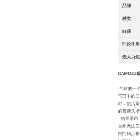
品牌
种类
缸径
理论作用
最大力矩
CAMOZZI
气缸的一个
气口中的三个
时，使活塞
的管接头堵
- 如果采用
否则无法安
部的触点被