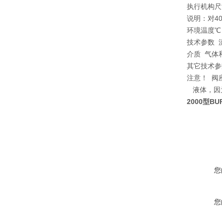
执行机构尺寸12
说明：对4
环境温度℃
技术参数 
介质 气体
其它技术参
注意！ 阀
液体，因
2000型B
您
您