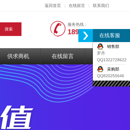
返回首页
在线留言
联系我们
|
|
服务热线：
18917074297
在线客服
销售部
罗丹
供求商机
在线留言
联系我们
QQ1322728622
采购部
QQ820255646