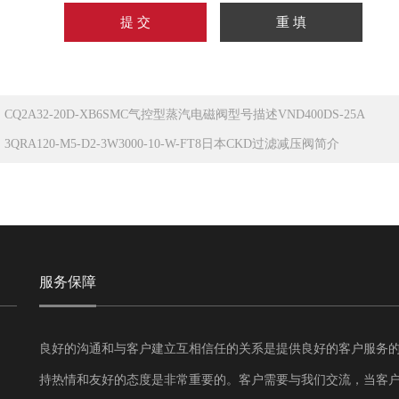
：
CQ2A32-20D-XB6SMC气控型蒸汽电磁阀型号描述VND400DS-25A
：
3QRA120-M5-D2-3W3000-10-W-FT8日本CKD过滤减压阀简介
服务保障
良好的沟通和与客户建立互相信任的关系是提供良好的客户服务
持热情和友好的态度是非常重要的。客户需要与我们交流，当客