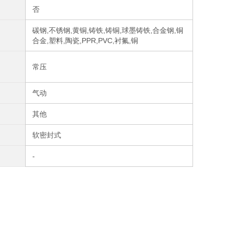
否
碳钢,不锈钢,黄铜,铸铁,铸铜,球墨铸铁,合金钢,铜
合金,塑料,陶瓷,PPR,PVC,衬氟,铜
常压
气动
其他
软密封式
-