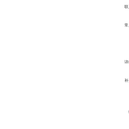
联
常
详
补