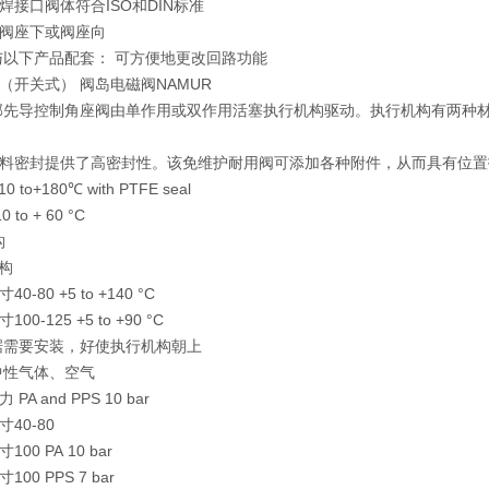
焊接口阀体符合ISO和DIN标准
阀座下或阀座向
可与以下产品配套： 可方便地更改回路功能
（开关式） 阀岛电磁阀NAMUR
外部先导控制角座阀由单作用或双作用活塞执行机构驱动。执行机构有两种
料密封提供了高密封性。该免维护耐用阀可添加各种附件，从而具有位置
 to+180℃ with PTFE seal
 to + 60 °C
构
机构
-80 +5 to +140 °C
00-125 +5 to +90 °C
据需要安装，好使执行机构朝上
中性气体、空气
A and PPS 10 bar
寸40-80
00 PA 10 bar
00 PPS 7 bar