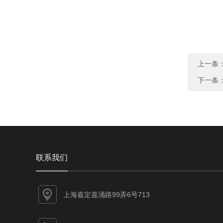
上一条
下一条
联系我们
上海嘉定嘉涌路99弄6号713