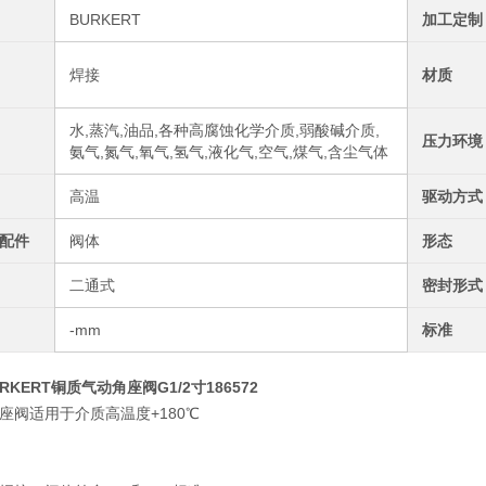
BURKERT
加工定制
焊接
材质
水,蒸汽,油品,各种高腐蚀化学介质,弱酸碱介质,
压力环境
氨气,氮气,氧气,氢气,液化气,空气,煤气,含尘气体
高温
驱动方式
配件
阀体
形态
二通式
密封形式
-mm
标准
URKERT铜质气动角座阀G1/2寸186572
座阀适用于介质高温度+180℃