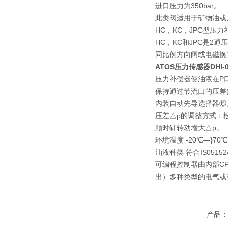
进口压力为350bar。
此类阀适用于矿物油或
HC，KC，JPC型压
HC，KC和JPC是2通
同比例方向阀或电磁换
ATOS压力传感器DHI-07
压力补偿器使油液在P口
保持通过节流口的压差
内装自动先导选择器⑥
压差△p的调整方式：
顺时针转动增大△p。
环境温度 -20℃—}70℃
油液种类 符合IS051
可编程控制器由内部C
出）多种类型的电气或
产品