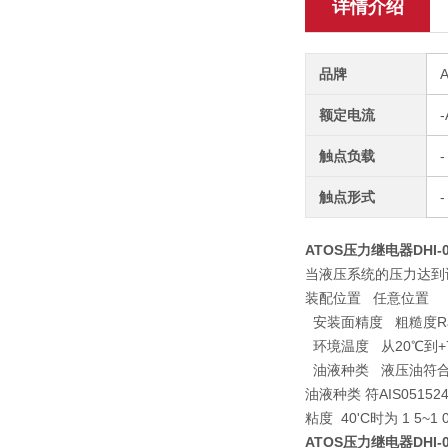
详情介绍
品牌
额定电流
-
触点负载
-
触点形式
-
ATOS压力继电器DHI-07
当液压系统的压力达到
装配位置 任意位置
安装面精度 粗糙度Ra0.4
环境温度 从20℃到+
油液种类 液压油符合DI
油液种类 符AIS051
粘度 40'C时为 1 5~1 0
ATOS压力继电器DHI-07