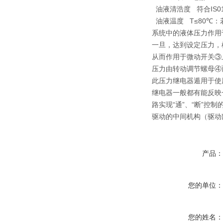
油液清浩度 符合IS019
油液温度 T≤80℃：若
系统中的液体压力作用
一旦，达到设定压力，
从而作用于微动开关③
压力由转动调节螺母④
此压力继电器遁用于使用
继电器一般都有能反映
路实现“通”、“断”
驱动的中间机构（驱动
产品
您的单位
您的姓名