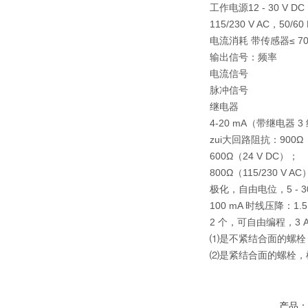
工作电源12 - 30 V
115/230 V AC，50/
电流消耗 带传感器≤ 7
输出信号：频率
电流信号
脉冲信号
继电器
4-20 mA（带继电器 
zui大回路阻抗：900Ω（
600Ω（24 V DC）；
800Ω（115/230 V AC
极化，自由电位，5 - 3
100 mA 时线压降：1.5
2 个，可自由编程，3 A，
⑴是不紧结合面的螺栓
⑵是紧结合面的螺栓，
产品